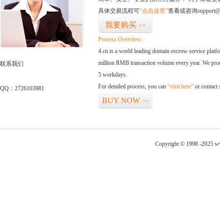
具体交易流程可
“点击这里”
查看或咨询support@
我要购买
>>
Process Overview:
4.cn is a world leading domain escrow service plat
million RMB transaction volume every year. We promi
联系我们
5 workdays.
For detailed process, you can
“visit here”
or contact
QQ：2726103981
BUY NOW
>>
Copyright © 1998 -2025 ww